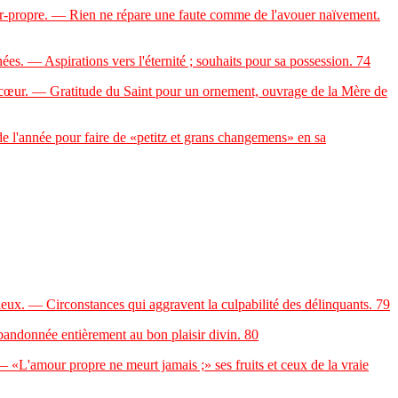
ur-propre. — Rien ne répare une faute comme de l'avouer naïvement.
s. — Aspirations vers l'éternité ; souhaits pour sa possession.
74
 cœur. — Gratitude du Saint pour un ornement, ouvrage de la Mère de
de l'année pour faire de «petitz et grans changemens» en sa
ux. — Circonstances qui aggravent la culpabilité des délinquants.
79
andonnée entièrement au bon plaisir divin.
80
 — «L'amour propre ne meurt jamais ;» ses fruits et ceux de la vraie