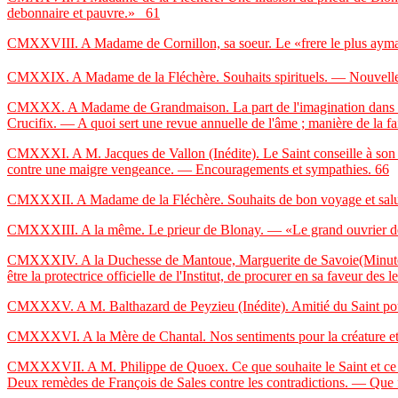
debonnaire et pauvre.»
61
CMXXVIII. A Madame de Cornillon, sa soeur. Le «frere le plus ayman
CMXXIX. A Madame de la Fléchère. Souhaits spirituels. — Nouvell
CMXXX. A Madame de Grandmaison. La part de l'imagination dans nos 
Crucifix. — A quoi sert une revue annuelle de l'âme ; manière de la fa
CMXXXI. A M. Jacques de Vallon (Inédite). Le Saint conseille à son 
contre une maigre vengeance. — Encouragements et sympathies.
66
CMXXXII. A Madame de la Fléchère. Souhaits de bon voyage et salu
CMXXXIII. A la même. Le prieur de Blonay. — «Le grand ouvrier des
CMXXXIV. A la Duchesse de Mantoue, Marguerite de Savoie(Minute). La
être la protectrice officielle de l'Institut, de procurer en sa faveur des
CMXXXV. A M. Balthazard de Peyzieu (Inédite). Amitié du Saint pour
CMXXXVI. A la Mère de Chantal. Nos sentiments pour la créature et po
CMXXXVII. A M. Philippe de Quoex. Ce que souhaite le Saint et ce qui 
Deux remèdes de François de Sales contre les contradictions. — Que f