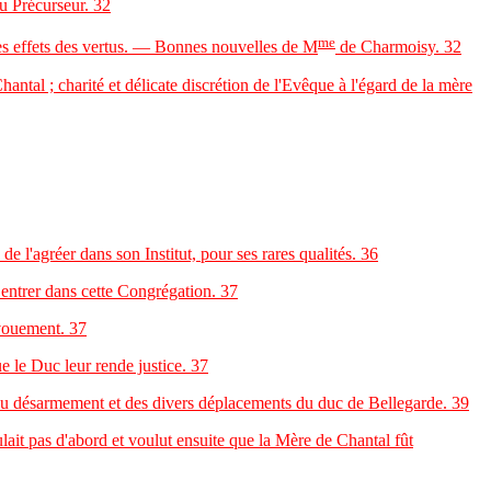
u Précurseur.
32
me
les effets des vertus. — Bonnes nouvelles de M
de Charmoisy.
32
l ; charité et délicate discrétion de l'Evêque à l'égard de la mère
 l'agréer dans son Institut, pour ses rares qualités.
36
entrer dans cette Congrégation.
37
vouement.
37
 le Duc leur rende justice.
37
du désarmement et des divers déplacements du duc de Bellegarde.
39
lait pas d'abord et voulut ensuite que la Mère de Chantal fût