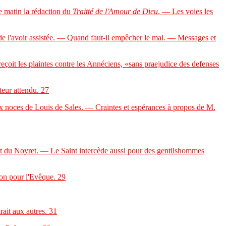
e matin la rédaction du
Traitté de l'Amour de Dieu
. — Les voies les
 l'avoir assistée. — Quand faut-il empêcher le mal. — Messages et
t les plaintes contre les Annéciens, «sans praejudice des defenses
eur attendu.
27
 noces de Louis de Sales. — Craintes et espérances à propos de M.
du Noyret. — Le Saint intercède aussi pour des gentilshommes
on pour l'Evêque.
29
ait aux autres.
31