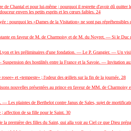
 Chantal et pour lui-même ; pourquoi il regrette d'avoir dû quitter l
ouceur envers les petits esprits et les cœurs faibles.
24
pourquoi les «Dames de la Visitation» ne sont pas répréhensibles de
 en faveur de M. de Charmoisy et de M. du Noyret. — Si le Duc reçoi
 et les préliminaires d'une fondation. — Le P. Grangier. — Un visit
pension des hostilités entre la France et la Savoie. — Invitation aux
e» et «tempeste» ; l'odeur des œillets sur la fin de la journée.
28
s nouvelles présentées au prince en faveur de MM. de Charmoisy et 
s plaintes de Berthelot contre Janus de Sales, sujet de mortificati
; affection de sa fille pour le Saint.
30
première des filles du Saint, qui alla voir au Ciel ce que Dieu prépar