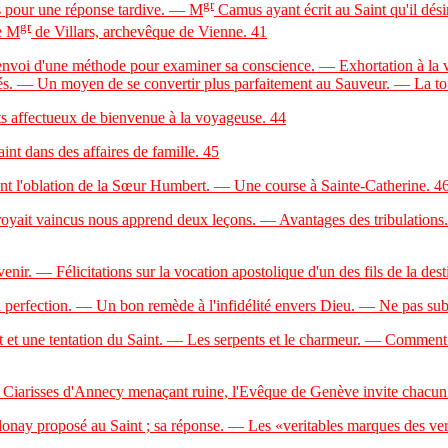
gr
 pour une réponse tardive. — M
Camus ayant écrit au Saint qu'il désir
gr
de M
de Villars, archevêque de Vienne.
41
oi d'une méthode pour examiner sa conscience. — Exhortation à la vie 
 — Un moyen de se convertir plus parfaitement au Sauveur. — La toute-
s affectueux de bienvenue à la voyageuse.
44
nt dans des affaires de famille.
45
ant l'oblation de la Sœur Humbert. — Une course à Sainte-Catherine.
4
royait vaincus nous apprend deux leçons. — Avantages des tribulations
ir. — Félicitations sur la vocation apostolique d'un des fils de la desti
a perfection. — Un bon remède à l'infidélité envers Dieu. — Ne pas subti
t une tentation du Saint. — Les serpents et le charmeur. — Comment Di
iarisses d'Annecy menaçant ruine, l'Evêque de Genève invite chacun de
y proposé au Saint ; sa réponse. — Les «veritables marques des verit