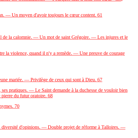
an. — Un moyen d'avoir toujours le cœur content.
61
de la calomnie. — Un mot de saint Grégoire. — Les injures et le
tre la violence, quand il n'y a remède. — Une preuve de courage
ne mariée. — Privilège de ceux qui sont à Dieu.
67
 ses pratiques. — Le Saint demande à la duchesse de vouloir bien
 pierre du futur oratoire.
68
onymes.
70
a diversité d'opinions. — Double projet de réforme à Talloires. —