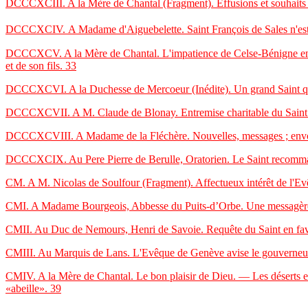
DCCCXCIII. A la Mère de Chantal (Fragment). Effusions et souhaits de
DCCCXCIV.
A Madame d'Aiguebelette. Saint François de Sales n'est
DCCCXCV. A la Mère de Chantal. L'impatience de Celse-Bénigne en arri
et de son fils.
33
DCCCXCVI. A la Duchesse de Mercoeur (Inédite). Un grand Saint qui 
DCCCXCVII. A M. Claude de Blonay. Entremise charitable du Saint po
DCCCXCVIII. A Madame de la Fléchère. Nouvelles, messages ; envoi 
DCCCXCIX. Au Pere Pierre de Berulle, Oratorien. Le Saint recommande au
CM. A M. Nicolas de Soulfour (Fragment). Affectueux intérêt de l'Evê
CMI. A Madame Bourgeois, Abbesse du Puits-d’Orbe. Une messagère q
CMII. Au Duc de Nemours, Henri de Savoie. Requête du Saint en faveu
CMIII. Au Marquis de Lans. L'Evêque de Genève avise le gouverneur d
CMIV. A la Mère de Chantal. Le bon plaisir de Dieu. — Les déserts et l
«abeille».
39