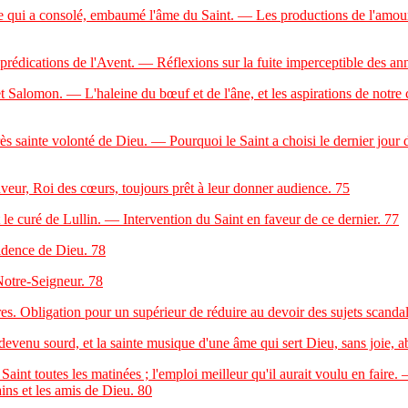
re qui a consolé, embaumé l'âme du Saint. — Les productions de l'amo
ications de l'Avent. — Réflexions sur la fuite imperceptible des année
Salomon. — L'haleine du bœuf et de l'âne, et les aspirations de notre
ès sainte volonté de Dieu. — Pourquoi le Saint a choisi le dernier jour 
ur, Roi des cœurs, toujours prêt à leur donner audience.
75
e curé de Lullin. — Intervention du Saint en faveur de ce dernier.
77
vidence de Dieu.
78
otre-Seigneur.
78
Obligation pour un supérieur de réduire au devoir des sujets scandale
nu sourd, et la sainte musique d'une âme qui sert Dieu, sans joie, ab
int toutes les matinées ; l'emploi meilleur qu'il aurait voulu en faire.
ins et les amis de Dieu.
80