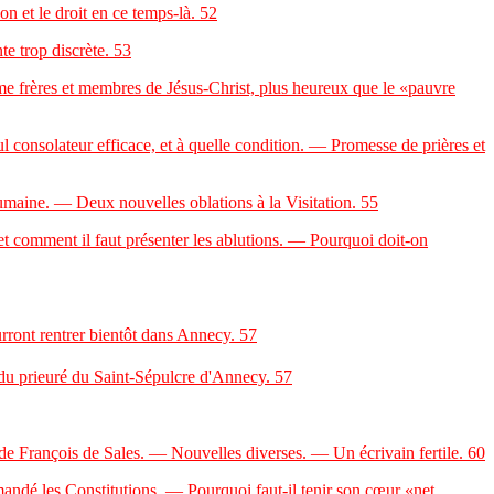
 et le droit en ce temps-là.
52
e trop discrète.
53
e frères et membres de Jésus-Christ, plus heureux que le «pauvre
onsolateur efficace, et à quelle condition. — Promesse de prières et
maine. — Deux nouvelles oblations à la Visitation.
55
comment il faut présenter les ablutions. — Pourquoi doit-on
ront rentrer bientôt dans Annecy.
57
t du prieuré du Saint-Sépulcre d'Annecy.
57
 François de Sales. — Nouvelles diverses. — Un écrivain fertile.
60
ndé les Constitutions. — Pourquoi faut-il tenir son cœur «net,