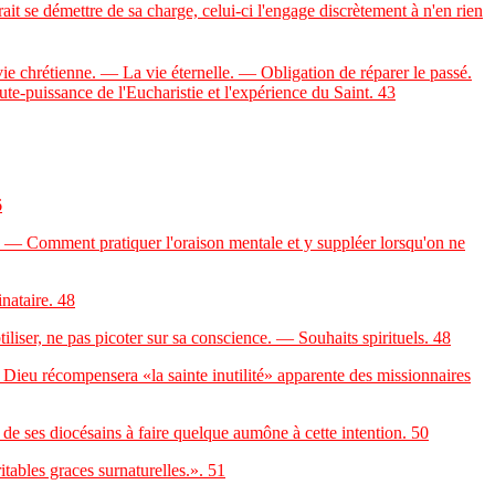
ait se démettre de sa charge, celui-ci l'engage discrètement à n'en rien
chrétienne. — La vie éternelle. — Obligation de réparer le passé.
puissance de l'Eucharistie et l'expérience du Saint.
43
6
. — Comment pratiquer l'oraison mentale et y suppléer lorsqu'on ne
nataire.
48
liser, ne pas picoter sur sa conscience. — Souhaits spirituels.
48
eu récompensera «la sainte inutilité» apparente des missionnaires
 ses diocésains à faire quelque aumône à cette intention.
50
ables graces surnaturelles.»
. 51