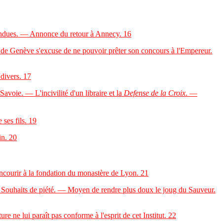
endues. — Annonce du retour à Annecy.
16
e Genève s'excuse de ne pouvoir prêter son concours à l'Empereur.
divers.
17
voie. — L'incivilité d'un libraire et la
Defense de la Croix
. —
ses fils.
19
in.
20
ncourir à la fondation du monastère de Lyon.
21
ouhaits de piété. — Moyen de rendre plus doux le joug du Sauveur.
ne lui paraît pas conforme à l'esprit de cet Institut.
22