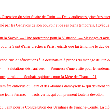
 Ostension du saint Suaire de Turin. — Deux audiences princières att
ar les Genevois de son pouvoir et de ses biens temporels, l'Evêque d
 la Savoie. — Une protectrice pour la Visitation. — Messages et avis 
 Saint d'aller prêcher à Paris ; égards que lui témoigne le duc de Sa
liale ; félicitations à la destinataire à propos du mariage de l'un de 
 — Salutations dès l'arrivée. — Promesse d'une visite pour le lendema
e journée. — Souhaits spirituels pour la Mère de Chantal.
21
emière entrevue du Saint et des «bonnes damoyselles» qui devaient co
jeune femme. — Trois vertus qui comprennent toute la dévotion. — S
 Saint pour la Congrégation des Ursulines de Franche-Comté. La clôture 