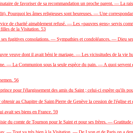
taire de favoriser de sa recommandation un proche parent. — La raison
it). Pourquoi les âmes religieuses sont heureuses. — Une correspondant
rvice de charité aimablement refusé. — Les «pauvres gens» servis comm
illes de la Visitation.
53
es fugitives consolations. — Sympathies et condoléances. — Dieu seul c
veuve dont il avait béni le mariage. — Les vicissitudes de la vie hu
ne. — La Communion sous la seule espèce du pain. — A quoi servent et 
gnemen.
56
e pour l'élargissement des amis du Saint ; celui-ci espère qu'ils pour
 obtenir au Chapitre de Saint-Pierre de Genève la cession de l'église e
avait ses biens en France.
59
 du comte de Tournon pour le Saint et pour ses frères. — Gratitude de
 — Tout va très bien à la Visitation. — De Lyon et de Paris on a dema