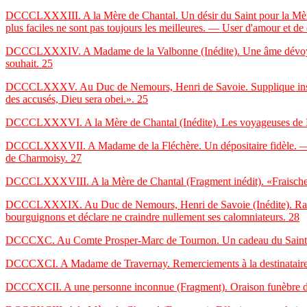
DCCCLXXXIII. A la Mère de Chantal. Un désir du Saint pour la Mère de
plus faciles ne sont pas toujours les meilleures. — User d'amour et de d
DCCCLXXXIV. A Madame de la Valbonne (Inédite). Une âme dévoyée : 
souhait.
25
DCCCLXXXV. Au Duc de Nemours, Henri de Savoie. Supplique instante
des accusés, Dieu sera obei.»
. 25
DCCCLXXXVI. A la Mère de Chantal (Inédite). Les voyageuses de Lyon
DCCCLXXXVII. A Madame de la Fléchère. Un dépositaire fidèle. — Sus
de Charmoisy.
27
DCCCLXXXVIII. A la Mère de Chantal (Fragment inédit). «Fraische rose
DCCCLXXXIX. Au Duc de Nemours, Henri de Savoie (Inédite). Raison
bourguignons et déclare ne craindre nullement ses calomniateurs.
28
DCCCXC. Au Comte Prosper-Marc de Tournon. Un cadeau du Saint. — Le
DCCCXCI. A Madame de Travernay.
Remerciements à la destinataire 
DCCCXCII. A une personne inconnue (Fragment). Oraison funèbre de la 