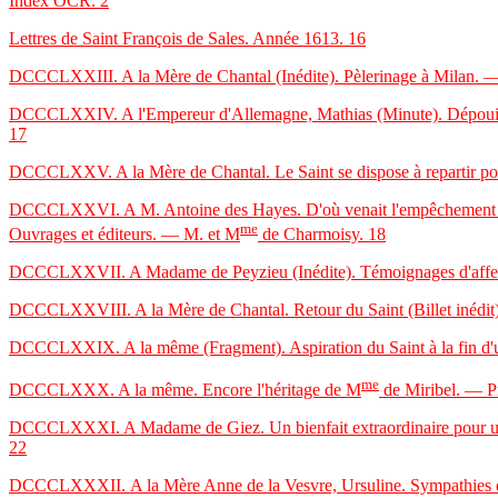
Index OCR
. 2
Lettres de Saint François de Sales. Année 1613
. 16
DCCCLXXIII. A la Mère de Chantal (Inédite). Pèlerinage à Milan. —
DCCCLXXIV. A l'Empereur d'Allemagne, Mathias (Minute). Dépouillé p
17
DCCCLXXV. A la Mère de Chantal. Le Saint se dispose à repartir pour
DCCCLXXVI. A M. Antoine des Hayes. D'où venait l'empêchement pour le
me
Ouvrages et éditeurs. — M. et M
de Charmoisy.
18
DCCCLXXVII. A Madame de Peyzieu (Inédite). Témoignages d'affection fi
DCCCLXXVIII. A la Mère de Chantal. Retour du Saint (Billet inédit).
DCCCLXXIX. A la même (Fragment). Aspiration du Saint à la fin d'un
me
DCCCLXXX. A la même. Encore l'héritage de M
de Miribel. — Pr
DCCCLXXXI. A Madame de Giez. Un bienfait extraordinaire pour une 
22
DCCCLXXXII.
A la Mère Anne de la Vesvre, Ursuline. Sympathies du