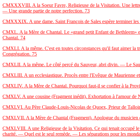
CMXXXVIII. A la Soeur Favre, Religieuse de la Visitation. Une lett
— Une grande partie de notre perfection.
73
CMXXXIX. A une dame. Saint François de Sales espère terminer les préd
CMXL. A la Mère de Chantal. Le «grand petit Enfant de Bethleem» et 
Chantal.
74
CMXLI. A la même. C'est en toutes circonstances qu'il faut aimer la tr
Congrégation.
75
CMXLII. A la même. Le côté percé du Sauveur, abri divin. — Le Sauve
CMXLIII. A un ecclesiastique. Procès entre l'Evêque de Maurienne et l
CMXLIV.
A la Mère de Chantal. Pourquoi faut-il se confier à la Pro
CMXLV. A une cousine (Fragment inédit). Exhortation à l'amour de N
CMXLVI. Au Père Claude-Louis-Nicolas de Quoex, Prieur de Talloires. 
CMXLVII. A la Mère de Chantal (Fragment). Apologue du musicien deve
CMXLVIII. A une Religieuse de la Visitation. Ce qui tenait occupé le Sa
charité. — Quel est le seul remède. — Les séparations pour les monda