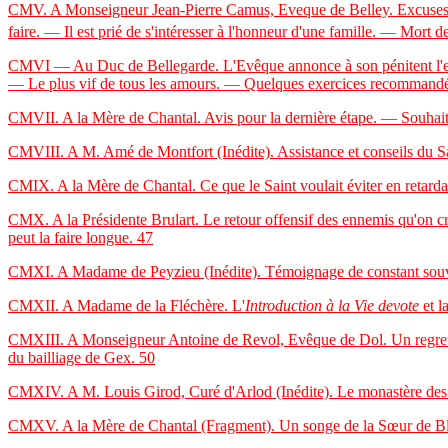
CMV. A Monseigneur Jean-Pierre Camus, Eveque de Belley. Excuses
faire. — Il est prié de s'intéresser à l'honneur d'une famille. — Mort 
CMVI — Au Duc de Bellegarde. L'Evêque annonce à son pénitent l'env
— Le plus vif de tous les amours. — Quelques exercices recommandés.
CMVII. A la Mère de Chantal. Avis pour la dernière étape. — Souhait
CMVIII. A M. Amé de Montfort (Inédite). Assistance et conseils du Sai
CMIX. A la Mère de Chantal. Ce que le Saint voulait éviter en retard
CMX. A la Présidente Brulart. Le retour offensif des ennemis qu'on c
peut la faire longue.
47
CMXI. A Madame de Peyzieu (Inédite).
Témoignage de constant souven
CMXII. A Madame de la Fléchère. L'
Introduction à la Vie devote
et l
CMXIII. A Monseigneur Antoine de Revol, Evêque de Dol. Un regret e
du bailliage de Gex.
50
CMXIV. A M. Louis Girod, Curé d'Arlod (Inédite). Le monastère des C
CMXV. A la Mère de Chantal (Fragment). Un songe de la Sœur de Blona