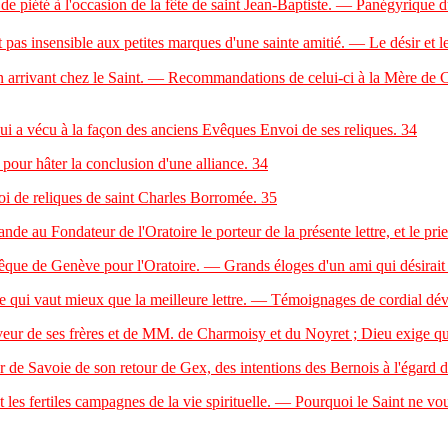
 piété à l'occasion de la fête de saint Jean-Baptiste. — Panégyrique d
 pas insensible aux petites marques d'une sainte amitié. — Le désir et 
vant chez le Saint. — Recommandations de celui-ci à la Mère de Chanta
a vécu à la façon des anciens Evêques Envoi de ses reliques.
34
ur hâter la conclusion d'une alliance.
34
de reliques de saint Charles Borromée.
35
 Fondateur de l'Oratoire le porteur de la présente lettre, et le prie de
que de Genève pour l'Oratoire. — Grands éloges d'un ami qui désirait 
ui vaut mieux que la meilleure lettre. — Témoignages de cordial dé
r de ses frères et de MM. de Charmoisy et du Noyret ; Dieu exige que
e Savoie de son retour de Gex, des intentions des Bernois à l'égard 
es fertiles campagnes de la vie spirituelle. — Pourquoi le Saint ne vou