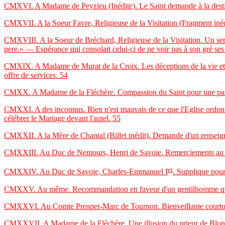
CMXVI. A Madame de Peyzieu (Inédite). Le Saint demande à la destina
CMXVII. A la Soeur Favre, Religieuse de la Visitation (Fragment inéd
CMXVIII. A la Soeur de Bréchard, Religieuse de la Visitation. Un se
pere.» — Espérance qui consolait celui-ci de ne voir pas à son gré ses f
CMXIX. A Madame de Murat de la Croix. Les déceptions de la vie et s
offre de services.
54
CMXX. A Madame de la Fléchère. Compassion du Saint pour une pauvre 
CMXXI. A des inconnus. Rien n'est mauvais de ce que l'Eglise ordon
célébrer le Mariage devant l'autel.
55
CMXXII. A la Mère de Chantal (Billet inédit). Demande d'un rensei
CMXXIII. Au Duc de Nemours, Henri de Savoie. Remerciements au princ
er
CMXXIV. Au Duc de Savoie, Charles-Emmanuel I
. Supplique pour
CMXXV. Au même. Recommandation en faveur d'un gentilhomme qui 
CMXXVI. Au Comte Prosper-Marc de Tournon. Bienveillante courtoisie
CMXXVII. A Madame de la Fléchère. Une illusion du prieur de Blonay.