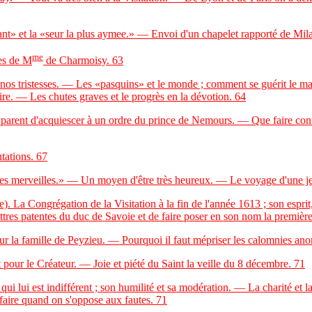
t» et la «seur la plus aymee.» — Envoi d'un chapelet rapporté de Mil
me
es de M
de Charmoisy.
63
tristesses. — Les «pasquins» et le monde ; comment se guérit le mal 
ire. — Les chutes graves et le progrès en la dévotion.
64
parent d'acquiescer à un ordre du prince de Nemours. — Que faire con
tations.
67
 merveilles.» — Un moyen d'être très heureux. — Le voyage d'une jeu
 Congrégation de la Visitation à la fin de l'année 1613 ; son esprit,
 lettres patentes du duc de Savoie et de faire poser en son nom la première
 la famille de Peyzieu. — Pourquoi il faut mépriser les calomnies an
ur le Créateur. — Joie et piété du Saint la veille du 8 décembre.
71
lui est indifférent ; son humilité et sa modération. — La charité et l
aire quand on s'oppose aux fautes.
71