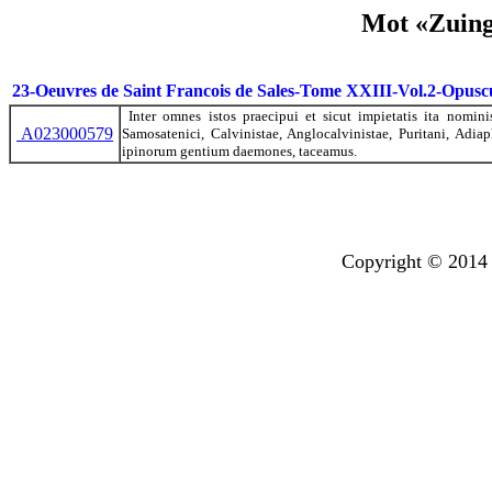
Mot «Zuingl
23-Oeuvres de Saint Francois de Sales-Tome XXIII-Vol.2-Opusc
Inter omnes istos praecipui et sicut impietatis ita nomini
A023000579
Samosatenici, Calvinistae, Anglocalvinistae, Puritani, Adia
ipinorum gentium daemones, taceamus.
Copyright © 2014 