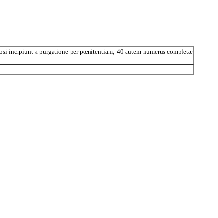
igiosi incipiunt a purgatione per pœnitentiam; 40 autem numerus completæ