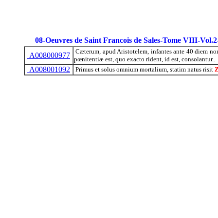
08-Oeuvres de Saint Francois de Sales-Tome VIII-Vol.
Cæterum, apud Aristotelem, infantes ante 40 diem non 
A008000977
pœnitentiæ est, quo exacto rident, id est, consolantur..
A008001092
Primus et solus omnium mortalium, statim natus risit
Z