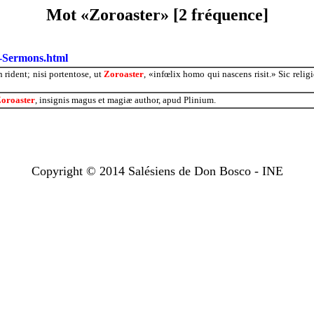
Mot «Zoroaster» [2 fréquence]
2-Sermons.html
rident; nisi portentose, ut
Zoroaster
, «infœlix homo qui nascens risit.» Sic rel
oroaster
, insignis magus et magiæ author, apud Plinium.
Copyright © 2014 Salésiens de Don Bosco - INE