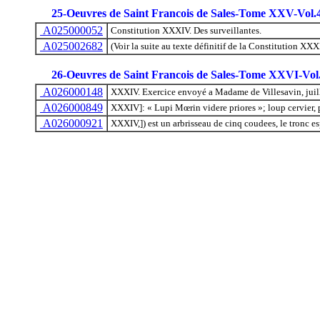
25-Oeuvres de Saint Francois de Sales-Tome XXV-Vol.
A025000052
Constitution XXXIV. Des surveillantes.
A025002682
(Voir la suite au texte définitif de la Constitution XXXI
26-Oeuvres de Saint Francois de Sales-Tome XXVI-Vol
A026000148
XXXIV. Exercice envoyé a Madame de Villesavin, juil
A026000849
XXXIV]: « Lupi Mœrin videre priores »; loup cervier, pou
A026000921
XXXIV,]) est un arbrisseau de cinq coudees, le tronc esp