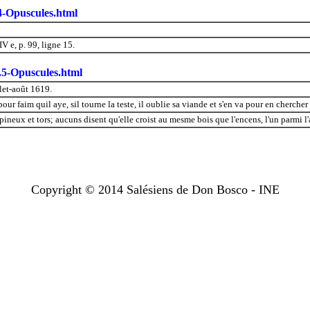
4-Opuscules.html
V e, p. 99, ligne 15.
.5-Opuscules.html
let-août 1619.
r faim quil aye, sil tourne la teste, il oublie sa viande et s'en va pour en chercher 
ineux et tors; aucuns disent qu'elle croist au mesme bois que l'encens, l'un parmi l'
Copyright © 2014 Salésiens de Don Bosco - INE