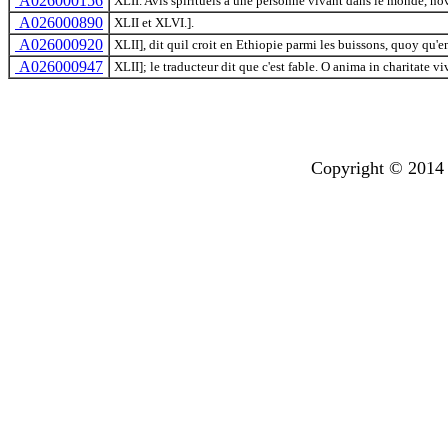
A026000156
XLII. Avis spirituels a une personne vivant dans le monde, no
A026000890
XLII et XLVI.].
A026000920
XLII], dit quil croit en Ethiopie parmi les buissons, quoy qu'en 
A026000947
XLII]; le traducteur dit que c'est fable. O anima in charitate vivi
Copyright © 2014 